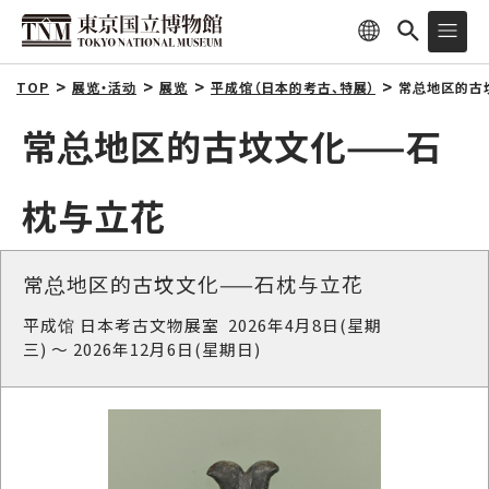
TOP
展览・活动
展览
平成馆（日本的考古、特展）
常总地区的古
常总地区的古坟文化⸺石
枕与立花
常总地区的古坟文化⸺石枕与立花
平成馆 日本考古文物展室 2026年4月8日(星期
三) ～ 2026年12月6日(星期日)