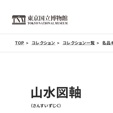
こ
の
ペ
ー
ジ
TOP
コレクション
コレクション一覧
名品
の
本
文
へ
移
動
山水図軸
（さんすいずじく）