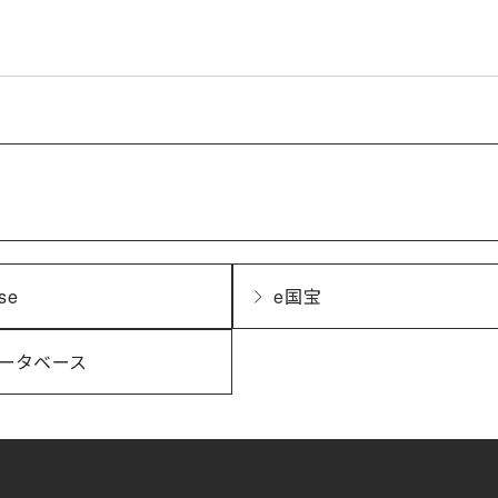
se
e国宝
ータベース