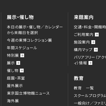
展示・催し物
来館案内
本日の展示・催し物／カレンダー
交通・料金・開館
から来館⽇を選択
ご利用案内
今週の東博コレクション展
施設案内
年間スケジュール
構内マップ
特別展
バリアフリー（アク
展示
ィ）情報
催し物
教育
庭園・茶室
屋外展示
教育 一覧
東京国立博物館ニュース
スクールプログラ
海外展
一般向け／ファミ