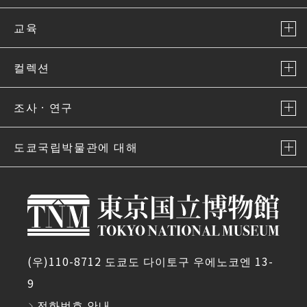
교육
컬렉션
조사ㆍ연구
도쿄국립박물관에 대해
(우)110-8712 도쿄도 다이토구 우에노코엔 13-
9
전화번호 안내