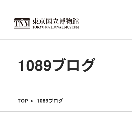
こ
の
ペ
ー
ジ
の
1089ブログ
本
文
へ
移
動
TOP
1089ブログ