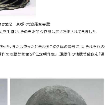
2世紀 京都・六波羅蜜寺蔵
造仏を手掛け、その天才的な作風は高く評価されてきました。
った、または作ったと伝わるこの２体の造形には、それぞれの
朝作の地蔵菩薩像を「伝定朝作像」、運慶作の地蔵菩薩像を「運慶