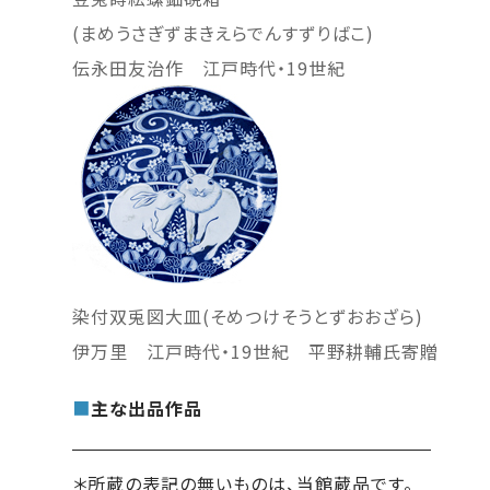
(まめうさぎずまきえらでんすずりばこ)
伝永田友治作 江戸時代・19世紀
染付双兎図大皿(そめつけそうとずおおざら)
伊万里 江戸時代・19世紀 平野耕輔氏寄贈
■
主な出品作品
＊所蔵の表記の無いものは、当館蔵品です。