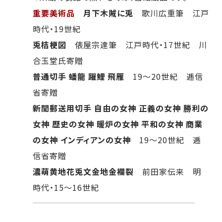
重要美術品
月下木賊に兎
歌川広重筆 江戸
時代・19世紀
兎桔梗図
俵屋宗達筆 江戸時代・17世紀 川
合玉堂氏寄贈
普通切手 蟠龍 躍鯉 飛雁
19～20世紀 逓信
省寄贈
新聞郵送用切手 自由の女神 正義の女神 勝利の
女神 歴史の女神 暖炉の女神 平和の女神 商業
の女神 インディアンの女神
19～20世紀 逓
信省寄贈
濃萌黄地花兎文金地金襴裂
前田家伝来 明
時代・15～16世紀