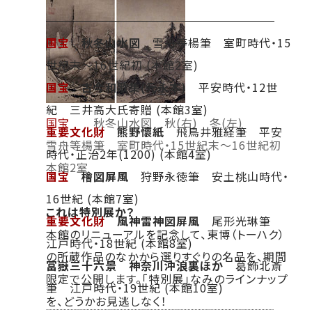
国宝
秋冬山水図
雪舟等楊筆 室町時代・15
世紀末～16世紀初 (本館2室)
国宝
古今和歌集(元永本)
平安時代・12世
紀 三井高大氏寄贈 (本館3室)
国宝
秋冬山水図 秋(右) 冬(左)
重要文化財
熊野懷紙
飛鳥井雅経筆 平安
雪舟等楊筆 室町時代・15世紀末～16世紀初
時代・正治2年(1200) (本館4室)
本館2室
国宝
檜図屏風
狩野永徳筆 安土桃山時代・
16世紀 (本館7室)
これは特別展か？
重要文化財
風神雷神図屏風
尾形光琳筆
本館のリニューアルを記念して、東博（トーハク）
江戸時代・18世紀 (本館8室)
の所蔵作品のなかから選りすぐりの名品を、期間
冨嶽三十六景 神奈川沖浪裏ほか
葛飾北斎
限定で公開します。「特別展」なみのラインナップ
筆 江戸時代・19世紀 (本館10室)
を、どうかお見逃しなく！