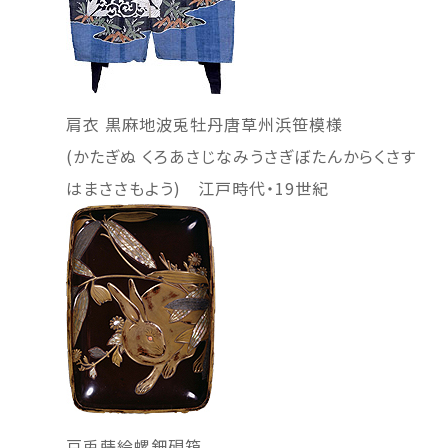
肩衣 黒麻地波兎牡丹唐草州浜笹模様
(かたぎぬ くろあさじなみうさぎぼたんからくさす
はまささもよう) 江戸時代・19世紀
豆兎蒔絵螺鈿硯箱