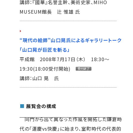
講師：『國華』名誉主幹、美術史家、MIHO
MUSEUM館長 辻 惟雄 氏
“現代の絵師”山口晃氏によるギャラリートーク
「山口晃が巨匠を斬る」
平成館 2008年7月17日（木） 18:30～
19:30(18:00受付開始)
講師：山口 晃 氏
■
展覧会の構成
同門から出て異なった作風を開拓した鎌倉時
代の「運慶vs快慶」に始まり、室町時代の代表的