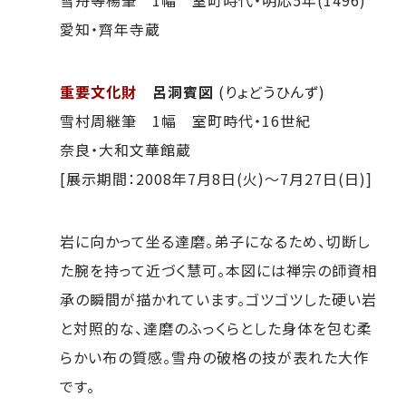
雪舟等楊筆 1幅 室町時代・明応5年(1496)
愛知・齊年寺蔵
重要文化財
呂洞賓図
(りょどうひんず)
雪村周継筆 1幅 室町時代・16世紀
奈良・大和文華館蔵
[展示期間：2008年7月8日(火)～7月27日(日)]
岩に向かって坐る達磨。弟子になるため、切断し
た腕を持って近づく慧可。本図には禅宗の師資相
承の瞬間が描かれています。ゴツゴツした硬い岩
と対照的な、達磨のふっくらとした身体を包む柔
らかい布の質感。雪舟の破格の技が表れた大作
です。