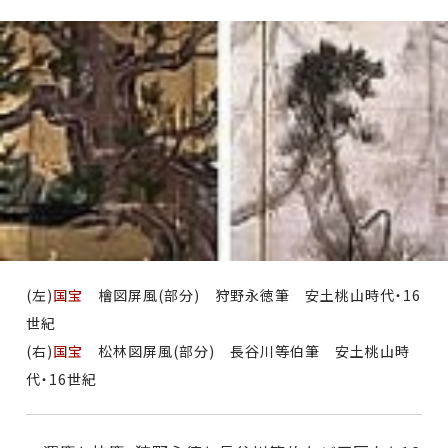
(左)
国宝
檜図屏風(部分) 狩野永徳筆 安土桃山時代・16
世紀
(右)
国宝
松林図屏風(部分) 長谷川等伯筆 安土桃山時
代・16世紀