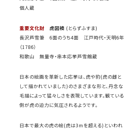
個人蔵
重要文化財
虎図襖
(とらずふすま)
長沢芦雪筆 6面のうち4面 江戸時代・天明6年
（1786）
和歌山 無量寺・串本応挙芦雪館蔵
日本の絵画を革新した応挙は、虎や豹(虎の雌と
して描かれていました)のさまざまな形と、丹念な
毛描によって猛々しさを表現しています。観ている
側が虎の迫力に気圧されるようです。
日本で最大の虎の絵(虎は3mを超える)といわれ