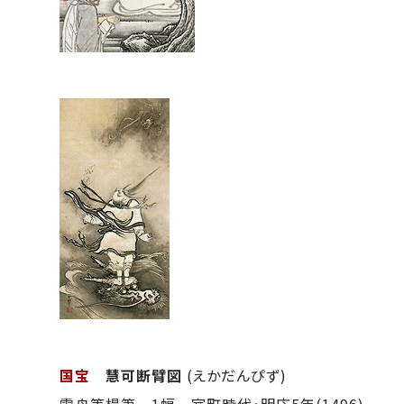
国宝
慧可断臂図
(えかだんぴず)