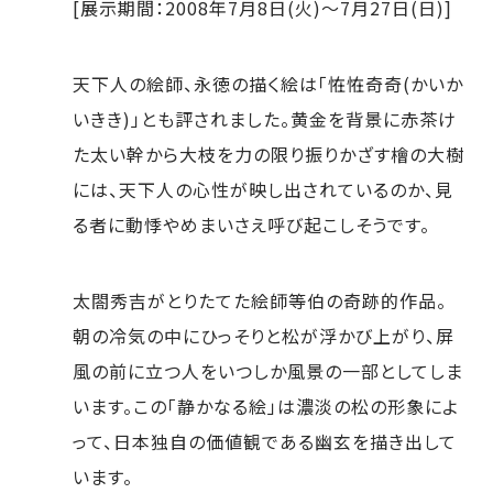
[展示期間：2008年7月8日(火)～7月27日(日)]
天下人の絵師、永徳の描く絵は「恠恠奇奇(かいか
いきき)」とも評されました。黄金を背景に赤茶け
た太い幹から大枝を力の限り振りかざす檜の大樹
には、天下人の心性が映し出されているのか、見
る者に動悸やめまいさえ呼び起こしそうです。
太閤秀吉がとりたてた絵師等伯の奇跡的作品。
朝の冷気の中にひっそりと松が浮かび上がり、屏
風の前に立つ人をいつしか風景の一部としてしま
います。この「静かなる絵」は濃淡の松の形象によ
って、日本独自の価値観である幽玄を描き出して
います。