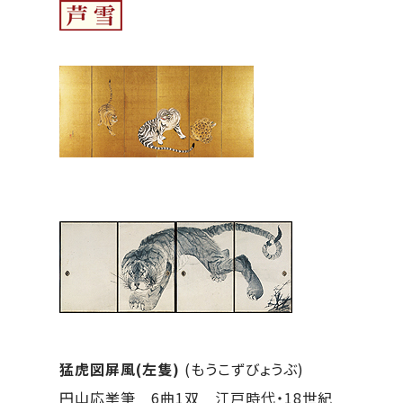
猛虎図屏風(左隻)
(もうこずびょうぶ)
円山応挙筆 6曲1双 江戸時代・18世紀