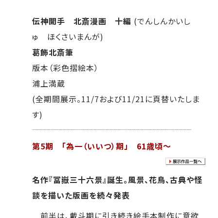
伝神開手 北斎漫画 十編
(でんしんかいし
ゅ ほくさいまんが)
葛飾北斎筆
版本（彩色摺絵本）
浦上満蔵
(全期間展示。11/7および11/21に頁替いたしま
す)
第5期 「為一（いいつ）期」 61歳頃～
名作『冨嶽三十六景』誕生。風景、花鳥、古典や怪
談を描いた版画を続々発表
前半は、戴斗期に引き続き絵手本制作に意欲