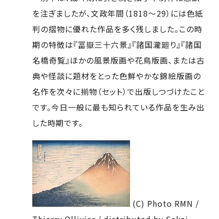
を注ぎましたが、文政年間（1818～29）には色紙
判の摺物に優れた作品を多く残しました。この時
期の特徴は『冨嶽三十六景』『諸国瀧廻り』『諸国
名橋奇覧』ほかの風景版画や花鳥版画、または古
典や怪談に題材をとった色鮮やかな錦絵版画の
名作を次々に揃物（セット）で出版しつづけたこと
です。今日一般に最も知られている作品を生み出
した時期です。
(C) Photo RMN /
Thierry Ollivier / distributed by Sekai