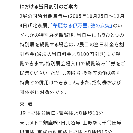
における当日割引のご案内
2展の同時開催期間中(2005年10月25日～12月
4日)「北斎展」
「華麗なる伊万里、雅の京焼」
のい
ずれかの特別展を観覧後、当日中にもうひとつの
特別展を観覧する場合は、2展目の当日料金を割
引料金(通常の当日料金より100円引き)にて観
覧できます。特別展会場入口で観覧済み半券をご
提示ください。ただし、割引引換券等の他の割引
特典との併用はできません。また、招待券および
団体券は対象外です。
交 通
JR上野駅公園口・鶯谷駅より徒歩10分
東京メトロ銀座線・日比谷線 上野駅 、千代田線
根津駅、京成電鉄京成上野駅より徒歩15分