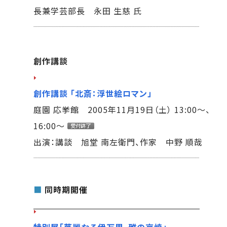
長兼学芸部長 永田 生慈 氏
創作講談
創作講談 「北斎：浮世絵ロマン」
庭園 応挙館 2005年11月19日（土） 13:00～、
16:00～
出演：講談 旭堂 南左衛門、作家 中野 順哉
■
同時期開催
特別展「華麗なる伊万里、雅の京焼」