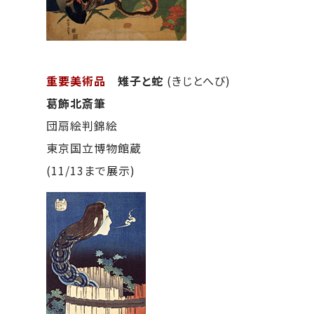
重要美術品
雉子と蛇
(きじとへび)
葛飾北斎筆
団扇絵判錦絵
東京国立博物館蔵
(11/13まで展示)