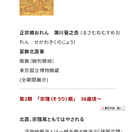
正宗娘おれん 瀬川菊之丞
(まさむねむすめお
れん せがわきくのじょう)
葛飾北斎筆
版画（細判錦絵）
東京国立博物館蔵
(全期間展示)
第2期 「宗理（そうり）期」 36歳頃～
北斎、宗理風ともてはやされる
浮世絵画派とは一線を画す琳派の「俵屋宗理」