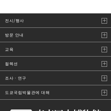
전시/행사
방문 안내
교육
컬렉션
조사ㆍ연구
도쿄국립박물관에 대해