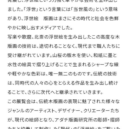
ました。「浮世」という言葉には「当世風の」という意味
があり、浮世絵 版画はまさにその時代と社会を色鮮
やかに映し出すメディアでした。
写楽や歌麿、北斎の浮世絵を生み出したこの高度な木
版画の技術は、途切れることなく、現代まで職人たちに
受け継がれています。山桜の版木を使い、和紙に墨と
水性の絵具で摺り上げることで生まれるシャープな線
や軽やかな色彩は、唯一無二のものです。伝統の技術
は、同時代の人々の心をとらえる作品を生み出し続け
ることで、さらに次代へと継承されていきます。
この展覧会は、伝統木版画の表現に魅了された様々な
ジャンルのアーティスト、デザイナー、クリエーターたち
が、現代の絵師となり、アダチ版画研究所の彫師・摺師
たちと協働して制作した「現代」の「浮世絵」をご覧いた