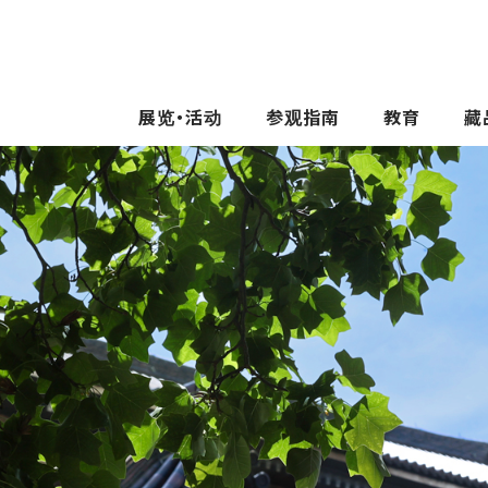
展览・活动
参观指南
教育
藏