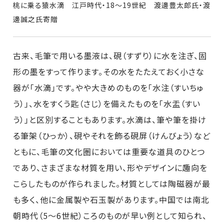
桃に乗る猿水滴 江戸時代・18～19世紀 渡邊豊太郎氏・渡
邊誠之氏寄贈
古来、毛筆で用いる墨液は、硯（すずり）に水を注ぎ、固
形の墨をすって作ります。その水をたたえておく小さな
器が｢水滴｣です。やや大きめのものを｢水注（すいちゅ
う）｣、水をすくう匙（さじ）を備えたものを｢水盂（すい
う）｣と区別することもあります。水滴は、筆や筆を掛け
る筆架（ひっか）、硯やそれを飾る硯屏（けんびょう）など
ともに、毛筆の文化圏においては重要な道具のひとつ
であり、さまざまな材質を用い、形やデザインに趣向を
こらしたものが作られました。材質としては陶磁器が最
も多く、他に金属製や石玉製があります。中国では南北
朝時代（5～6世紀）ころのものが早い例として知られ、