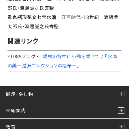
郎氏・渡邊誠之氏寄贈
重丸瓶形花文七宝水滴
江戸時代・18世紀 渡邊豊
太郎氏・渡邊誠之氏寄贈
関連リンク
<1089ブログ>
親鶴の背中に小鶴を乗せて♪「水滴
の美―潜淵コレクションの精華―」
展示・催し物
来館案内
教育