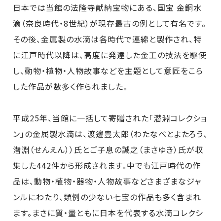
日本では当館の法隆寺献納宝物にある、国宝 金銅水
滴（奈良時代・8世紀）が現存最古の例として有名です。
その後、金属製の水滴は各時代で連綿と製作され、特
に江戸時代以降は、高度に発達した金工の技法を駆使
し、動物・植物・人物故事などを主題として意匠をこら
した作品が数多く作られました。
平成25年、当館に一括して寄贈された｢潜淵コレクショ
ン｣の金属製水滴は、渡邊豊太郎（わたなべとよたろう、
潜淵（せんえん））氏とご子息の誠之（まさゆき）氏が収
集した442件から形成されます。中でも江戸時代の作
品は、動物・植物・器物・人物故事などさまざまなジャ
ンルにわたり、類例の少ない七宝の作品も多く含まれ
ます。まさに質・量ともに日本を代表する水滴コレクシ