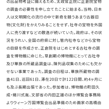
の出品物考証に備えるため、太政官正院に正倉院宝物
の調査の必要性を申し立てたことに始まる。当時、日本
人は文明開化の流行の中で新奇を競うあまり古器旧
物(文化財)をかえりみることをせず、社寺の宝物を外国
人に売り渡すなどの散逸が続いていた。政府は、その状
況をうれい、全国の府県に対し管内社寺などから宝物
の目録を作成させ、正倉院をはじめとする古社寺の調
査を博物館に命じた。草創期の博物館にとって古社寺
及び華族の所蔵品調査は、陳列品収集のためにも欠か
せない事業であった。調査の日程は、華族所蔵物の調
査41日、巡回61日、滞在20日で計122日間、約4ヶ月に
も及ぶ長期出張であった。参加者は、博物館の町田久
成・蜷川式胤、文部省の内田正雄のほか博覧会事務局
よりウィーン万国博覧会出品準備のため画家の高橋由