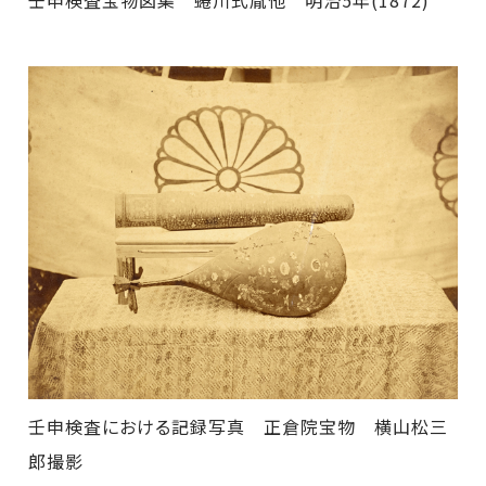
壬申検査宝物図集 蜷川式胤他 明治5年(1872)
壬申検査における記録写真 正倉院宝物 横山松三
郎撮影