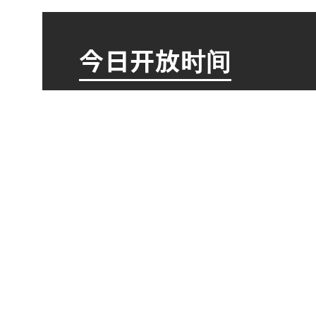
今日开放时间
东博典藏文物展
9:30～20:00（入馆截止至闭馆
弘法大师诞辰1250周年纪念
特展 空海与真言宗的珍宝
9:30～20:00（入馆截止至闭馆