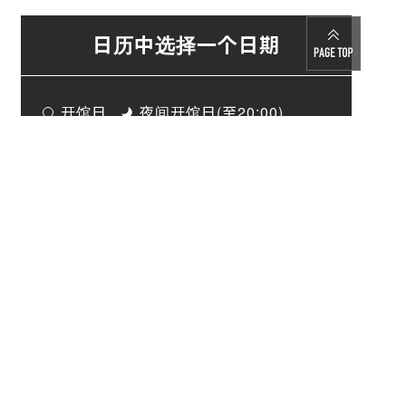
日历中选择一个日期
前往
开馆日
夜间开馆日(至20:00)
限时开馆日
休馆日