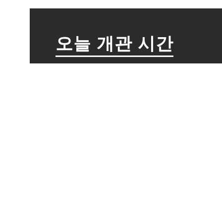
오늘 개관 시간
컬렉션 전시
9:30~17:00（입장은 폐관 30
고보 대사 탄생 1250년 기념
특별전 <구카이와 진언종의 보
9:30~17:00（입장은 폐관 30