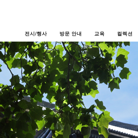
전시/행사
방문 안내
교육
컬렉션