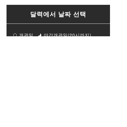
달력에서 날짜 선택
전월
다음달
2026년08월
일
월
화
수
목
금
토
1
2
3
4
5
6
7
8
9
10
11
12
13
14
15
16
17
18
19
20
21
22
23
24
25
26
27
28
29