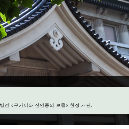
 특별전 <구카이와 진언종의 보물> 한정 개관.