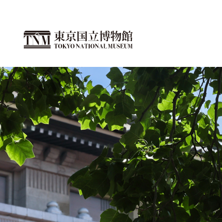
이
페
이
지
의
본
문
으
로
이
동