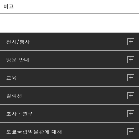
비고
전시/행사
방문 안내
교육
컬렉션
조사ㆍ연구
도쿄국립박물관에 대해