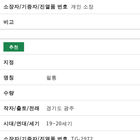
소장자/기증자/진열품 번호
개인 소장
비고
추천
지정
명칭
필통
수량
작자/출토/전래
경기도 광주
시대/연대/세기
19~20세기
소장자/기증자/진열품 번호
TG-2972