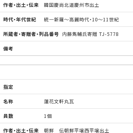
作者・出土・伝来
韓国慶尚北道慶州市出土
時代・年代世紀
統一新羅～高麗時代・10～11世紀
所蔵者・寄贈者・列品番号
内藤雋輔氏寄贈 TJ-5778
備考
指定
名称
蓮花文軒丸瓦
員数
1個
作者・出土・伝来
朝鮮 伝朝鮮平壌西平壌出土