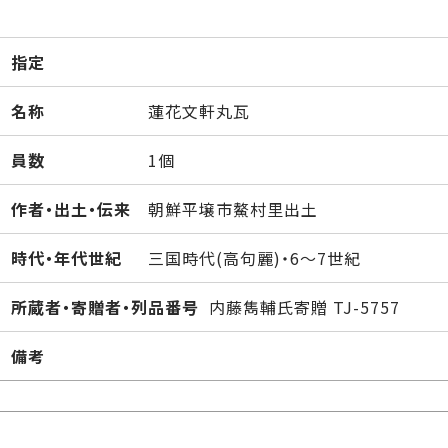
指定
名称
蓮花文軒丸瓦
員数
1個
作者・出土・伝来
朝鮮平壌市鰲村里出土
時代・年代世紀
三国時代(高句麗)・6～7世紀
所蔵者・寄贈者・列品番号
内藤雋輔氏寄贈 TJ-5757
備考