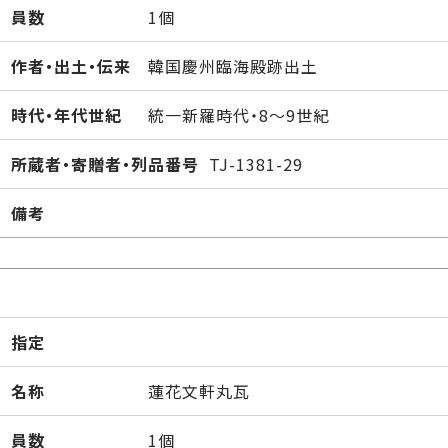
員数
1個
作者・出土・伝来
韓国慶州臨海殿跡出土
時代・年代世紀
統一新羅時代・8～9世紀
所蔵者・寄贈者・列品番号
TJ-1381-29
備考
指定
名称
蓮花文軒丸瓦
員数
1個