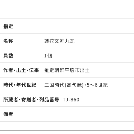
指定
名称
蓮花文軒丸瓦
員数
1個
作者・出土・伝来
推定朝鮮平壌市出土
時代・年代世紀
三国時代(高句麗)・5～6世紀
所蔵者・寄贈者・列品番号
TJ-860
備考