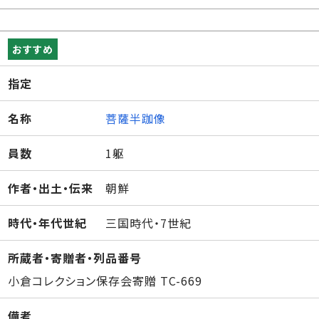
おすすめ
指定
名称
菩薩半跏像
員数
1躯
作者・出土・伝来
朝鮮
時代・年代世紀
三国時代・7世紀
所蔵者・寄贈者・列品番号
小倉コレクション保存会寄贈 TC-669
備考