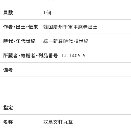
員数
1個
作者・出土・伝来
韓国慶州千軍里廃寺出土
時代・年代世紀
統一新羅時代・8世紀
所蔵者・寄贈者・列品番号
TJ-1405-5
備考
指定
名称
双鳥文軒丸瓦