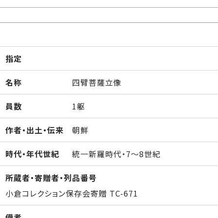
指定
名称
四臂菩薩立像
員数
1躯
作者・出土・伝来
朝鮮
時代・年代世紀
統一新羅時代・7～8世紀
所蔵者・寄贈者・列品番号
小倉コレクション保存会寄贈 TC-671
備考