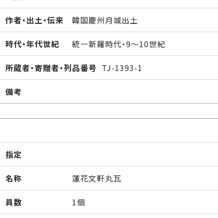
作者・出土・伝来
韓国慶州月城出土
時代・年代世紀
統一新羅時代・9～10世紀
所蔵者・寄贈者・列品番号
TJ-1393-1
備考
指定
名称
蓮花文軒丸瓦
員数
1個