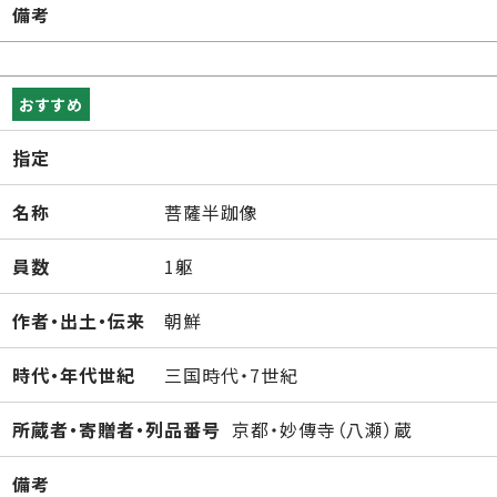
備考
おすすめ
指定
名称
菩薩半跏像
員数
1躯
作者・出土・伝来
朝鮮
時代・年代世紀
三国時代・7世紀
所蔵者・寄贈者・列品番号
京都・妙傳寺（八瀬）蔵
備考