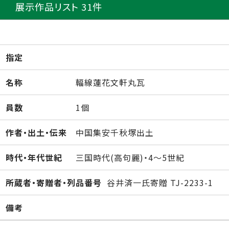
展示作品リスト 31件
指定
名称
輻線蓮花文軒丸瓦
員数
1個
作者・出土・伝来
中国集安千秋塚出土
時代・年代世紀
三国時代(高句麗)・4～5世紀
所蔵者・寄贈者・列品番号
谷井済一氏寄贈 TJ-2233-1
備考