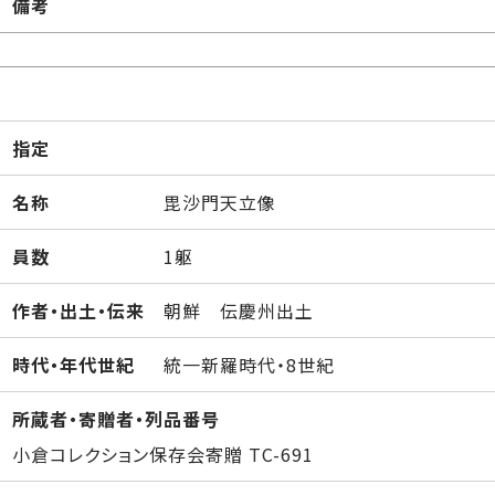
備考
指定
名称
毘沙門天立像
員数
1躯
作者・出土・伝来
朝鮮 伝慶州出土
時代・年代世紀
統一新羅時代・8世紀
所蔵者・寄贈者・列品番号
小倉コレクション保存会寄贈 TC-691