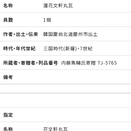
名称
蓮花文軒丸瓦
員数
1個
作者・出土・伝来
韓国慶尚北道慶州市出土
時代・年代世紀
三国時代(新羅)・7世紀
所蔵者・寄贈者・列品番号
内藤雋輔氏寄贈 TJ-5765
備考
指定
名称
花文軒丸瓦