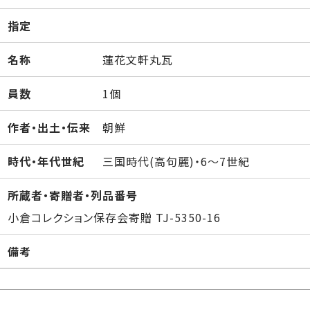
指定
名称
蓮花文軒丸瓦
員数
1個
作者・出土・伝来
朝鮮
時代・年代世紀
三国時代(高句麗)・6～7世紀
所蔵者・寄贈者・列品番号
小倉コレクション保存会寄贈 TJ-5350-16
備考