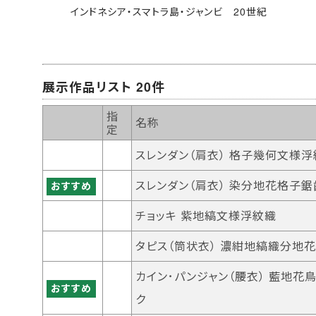
インドネシア・スマトラ島・ジャンビ 20世紀
展示作品リスト 20件
指
名称
定
スレンダン（肩衣） 格子幾何文様浮
スレンダン（肩衣） 染分地花格子
おすすめ
チョッキ 紫地縞文様浮紋織
タピス（筒状衣） 濃紺地縞織分地
カイン･パンジャン（腰衣） 藍地花
おすすめ
ク