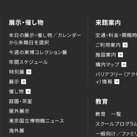
展示・催し物
来館案内
本日の展示・催し物／カレンダー
交通・料金・開館
から来館⽇を選択
ご利用案内
今週の東博コレクション展
施設案内
年間スケジュール
構内マップ
特別展
バリアフリー（アク
展示
ィ）情報
催し物
教育
庭園・茶室
屋外展示
教育 一覧
東京国立博物館ニュース
スクールプログラ
海外展
一般向け／ファミ