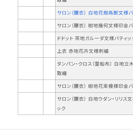
サロン（腰衣） 白地花樹鳥獣文様バ
サロン（腰衣） 紺地幾何文様印金バ
ドドット 茶地ガルーダ文様バティッ
上衣 赤地花卉文様刺繡
タンパン・クロス（霊船布） 白地立
取織
サロン（腰衣） 紺地花束模様印金バ
サロン（腰衣） 白地ウダン・リリス
ック