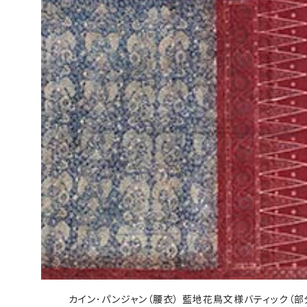
カイン･パンジャン（腰衣） 藍地花鳥文様バティック（