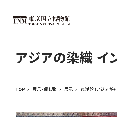
こ
の
ペ
ー
ジ
の
アジアの染織 イ
本
文
へ
移
動
TOP
展示・催し物
展示
東洋館（アジアギャ