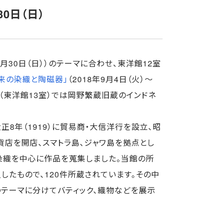
30日（日）
～9月30日（日））のテーマに合わせ、東洋館12室
来の染織と陶磁器」
（2018年9月4日（火）～
室（東洋館13室）では岡野繁蔵旧蔵のインドネ
大正8年（1919）に貿易商・大信洋行を設立、昭
百貨店を開店、スマトラ島、ジャワ島を拠点とし
染織を中心に作品を蒐集しました。当館の所
入したもので、120件所蔵されています。その中
のテーマに分けてバティック、織物などを展示