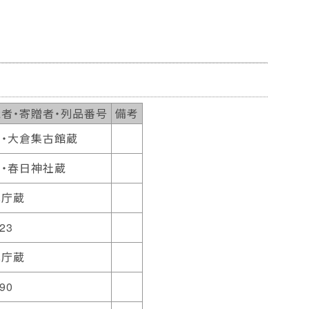
者・寄贈者・列品番号
備考
京・大倉集古館蔵
・春日神社蔵
化庁蔵
023
化庁蔵
190