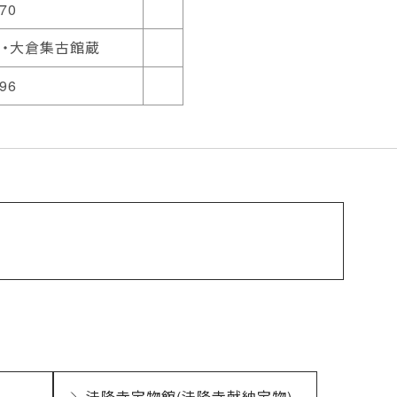
170
京・大倉集古館蔵
996
法隆寺宝物館(法隆寺献納宝物)