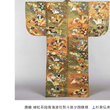
唐織 緑紅茶段青海波花熨斗扇夕顔模様 上杉家伝