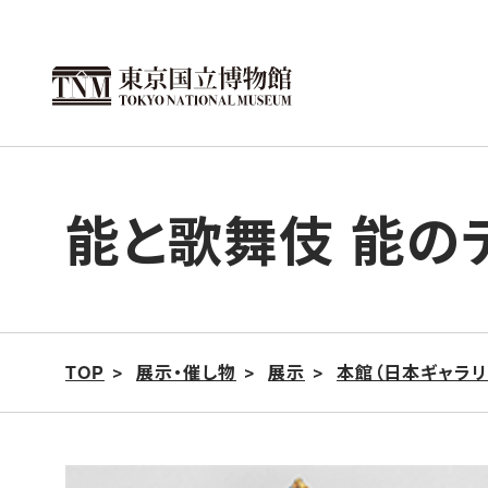
こ
の
ペ
ー
ジ
の
能と歌舞伎 能の
本
文
へ
移
動
TOP
展示・催し物
展示
本館（日本ギャラリ