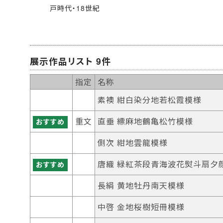
戸時代・18世紀
展示作品リスト 9件
指定
名称
素襖 紺白染分地若松霞模様
重文
直垂 縹麻地鶴亀松竹模様
おすすめ
側次 紺地雲龍模様
唐織 緑紅茶段青海波花熨斗扇夕
おすすめ
長絹 黄地牡丹南天模様
中啓 金地桜樹短冊模様