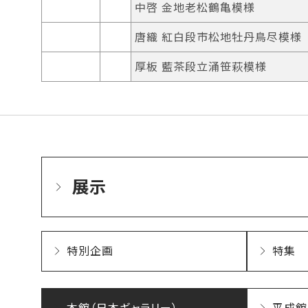
中啓 金地老松鶴亀模様
唐織 紅白段市松地牡丹鳥尽模様
厚板 藍茶段立涌笹萩模様
展示
特別企画
特集
本館（日本ギャラリー）
平成館