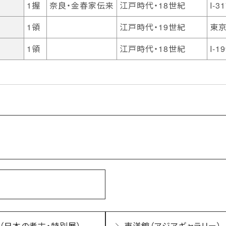
1握
奈良・金春家伝来
江戸時代・18世紀
I-3
1領
江戸時代・19世紀
東
1領
江戸時代・18世紀
I-1
（日本の考古・特別展）
東洋館（アジアギャラリー）