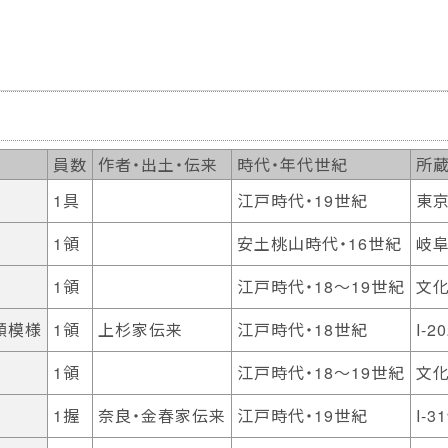
員数
作者・出土・伝来
時代・年代世紀
所蔵
1具
江戸時代・19世紀
東
1領
安土桃山時代・16世紀
岐阜
1領
江戸時代・18～19世紀
文
顔模様
1領
上杉家伝来
江戸時代・18世紀
I-2
1領
江戸時代・18～19世紀
文
1握
奈良・金春家伝来
江戸時代・19世紀
I-3