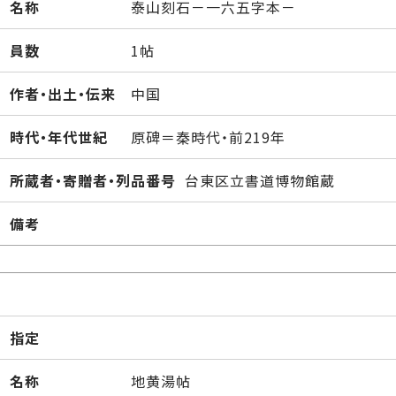
名称
泰山刻石－一六五字本－
員数
1帖
作者・出土・伝来
中国
時代・年代世紀
原碑＝秦時代・前219年
所蔵者・寄贈者・列品番号
台東区立書道博物館蔵
備考
指定
名称
地黄湯帖