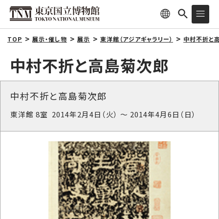
TOP
展示・催し物
展示
東洋館（アジアギャラリー）
中村不折と
中村不折と高島菊次郎
中村不折と高島菊次郎
東洋館 8室 2014年2月4日（火） ～ 2014年4月6日（日）