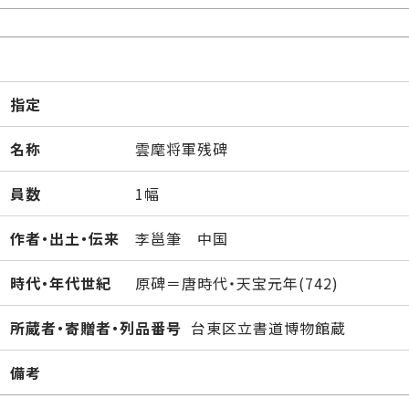
指定
名称
雲麾将軍残碑
員数
1幅
作者・出土・伝来
李邕筆 中国
時代・年代世紀
原碑＝唐時代・天宝元年(742)
所蔵者・寄贈者・列品番号
台東区立書道博物館蔵
備考