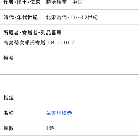
作者・出土・伝来
趙令畤筆 中国
時代・年代世紀
北宋時代・11～12世紀
所蔵者・寄贈者・列品番号
高島菊次郎氏寄贈 TB-1210-7
備考
指定
名称
草書尺牘巻
員数
1巻