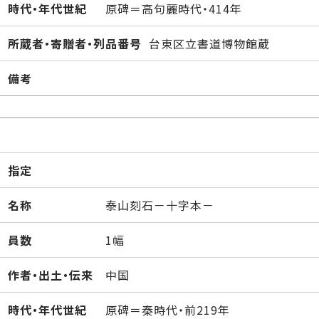
時代・年代世紀
原碑＝高句麗時代・414年
所蔵者・寄贈者・列品番号
台東区立書道博物館蔵
備考
指定
名称
泰山刻石－十字本－
員数
1幅
作者・出土・伝来
中国
時代・年代世紀
原碑＝秦時代・前219年