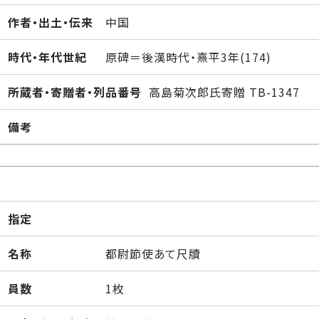
作者・出土・伝来
中国
時代・年代世紀
原碑＝後漢時代・熹平3年(174)
所蔵者・寄贈者・列品番号
高島菊次郎氏寄贈 TB-1347
備考
指定
名称
都尉節使あて尺牘
員数
1枚