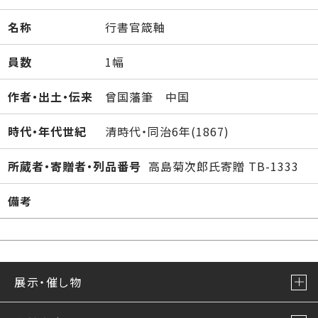
名称
行書官箴軸
員数
1幅
作者・出土・伝来
曾国藩筆 中国
時代・年代世紀
清時代・同治6年(1867)
所蔵者・寄贈者・列品番号
高島菊次郎氏寄贈 TB-1333
備考
展示・催し物