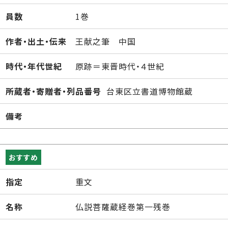
員数
1巻
作者・出土・伝来
王献之筆 中国
時代・年代世紀
原跡＝東晋時代・４世紀
所蔵者・寄贈者・列品番号
台東区立書道博物館蔵
備考
おすすめ
指定
重文
名称
仏説菩薩蔵経巻第一残巻