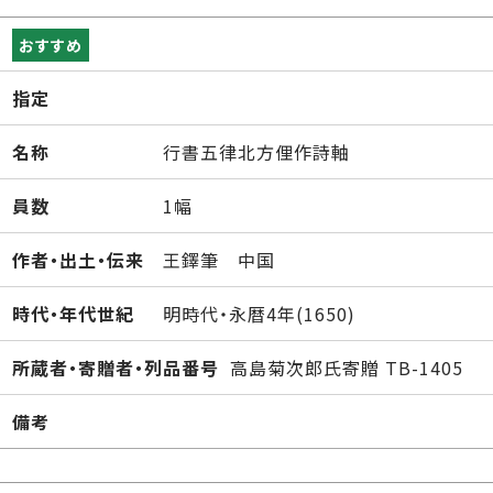
おすすめ
指定
名称
行書五律北方俚作詩軸
員数
1幅
作者・出土・伝来
王鐸筆 中国
時代・年代世紀
明時代・永暦4年(1650)
所蔵者・寄贈者・列品番号
高島菊次郎氏寄贈 TB-1405
備考