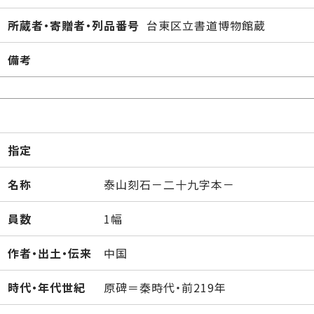
所蔵者・寄贈者・列品番号
台東区立書道博物館蔵
備考
指定
名称
泰山刻石－二十九字本－
員数
1幅
作者・出土・伝来
中国
時代・年代世紀
原碑＝秦時代・前219年