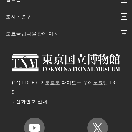
조사ㆍ연구
도쿄국립박물관에 대해
(우)110-8712 도쿄도 다이토구 우에노코엔 13-
9
전화번호 안내