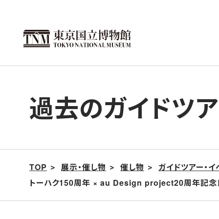
こ
の
ペ
ー
ジ
の
過去のガイドツア
本
文
へ
移
動
TOP
展示・催し物
催し物
ガイドツアー・イ
トーハク150周年 × au Design project20周