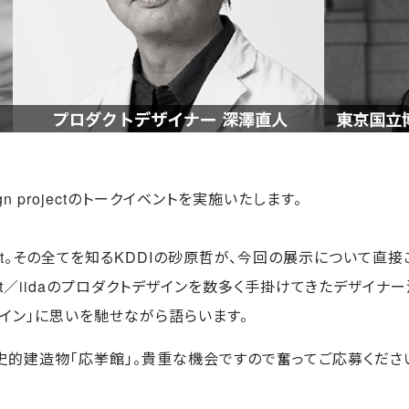
gn projectのトークイベントを実施いたします。
roject。その全てを知るKDDIの砂原哲が、今回の展示について直
project／iidaのプロダクトデザインを数多く手掛けてきたデ
ザイン」に思いを馳せながら語らいます。
的建造物「応挙館」。貴重な機会ですので奮ってご応募くださ