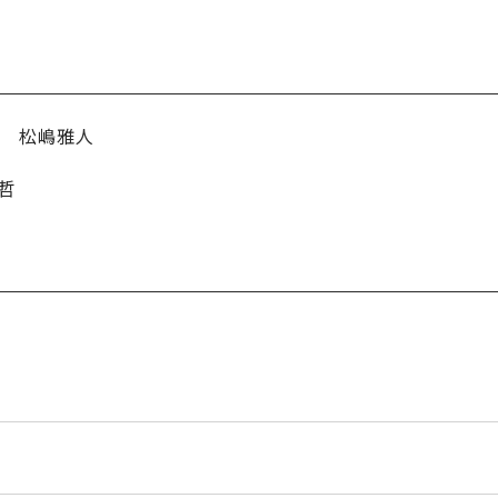
長
松嶋雅人
哲