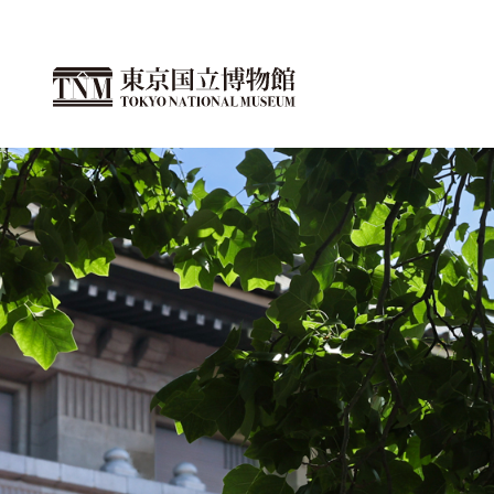
こ
の
ペ
ー
ジ
の
本
文
へ
移
動