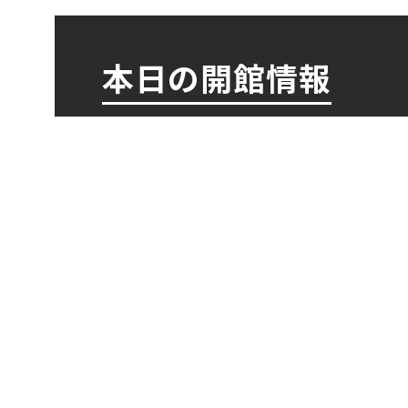
本日の開館情報
東博コレクション展
9時30分～20時00分（入館は1
弘法大師生誕1250年記念
特別展「空海と真言の名宝」
9時30分～20時00分（入館は1