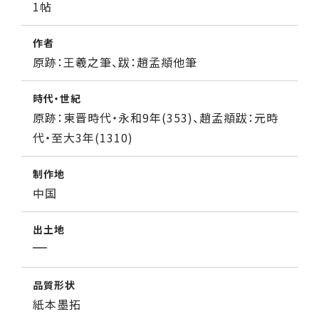
1帖
作者
原跡：王羲之筆、跋：趙孟頫他筆
時代・世紀
原跡：東晋時代・永和9年(353)、趙孟頫跋：元時
代・至大3年(1310)
制作地
中国
出土地
品質形状
紙本墨拓