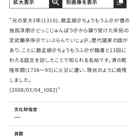
拡大表示
別画像を表示
"元の至大3年(1310)、趙孟頫＠ちょうもうふ＠が僧の
独孤淳朋＠どっこじゅんぽう＠から譲り受けた宋拓の
定武蘭亭序＠ていぶらんていじょ＠。歴代諸家の跋が
あり、ことに趙孟頫＠ちょうもうふ＠が臨書と13回に
わたる跋文を記したことで知られる名帖です。清の乾
隆年間(1736～95)に火災に遭い、現状のように焼残
しました。
(2008/03/04_t082)"
文化財指定
員数