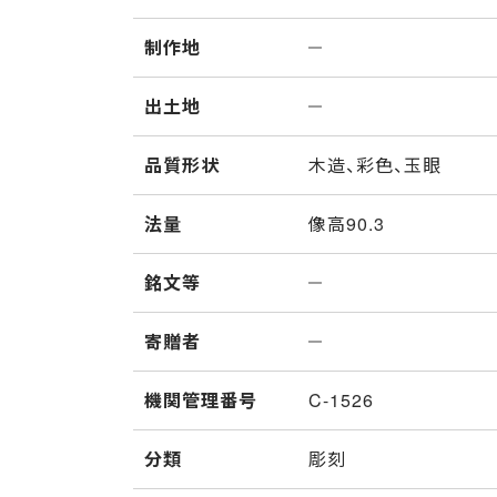
制作地
出土地
品質形状
木造、彩色、玉眼
法量
像高90.3
銘文等
寄贈者
機関管理番号
C-1526
分類
彫刻