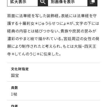
拡大表示
別画像を表示
扇面に法華経を写した装飾経。表紙には法華経を守
護する十羅刹女＊じゅうらせつにょ＊が、文字の下には
経典の内容とは結びつかない、貴族や庶民の営みが
濃彩のやまと絵で描かれている。宮廷周辺の女性の発
願により制作されたと考えられ、もとは大阪・四天王
寺＊してんのうじ＊に伝来した。
文化財指定
国宝
員数
1帖
作者